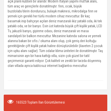
açık planlı kubbeli bir alandır. Modern İtalyan yapımı mutfak alanı,
tüm araç ve gereçlerle donatılmıştır: fırın, ocak, büyük
buzdolabı/derin dondurucu, bulaşık makinesi, mikrodalga fırın ve
yemek için gerekli her türlü modern cihaz mevcuttur. Bir kaç
basamak inip bahçeye açılan deniz manzaralı ikiz yataklı oda, iki tek
yataklı oda, ve bir banyo. Evin üst katında büyük çift kişilik yatak, LCD
Tv, jakuzili banyo, giyinme odası, deniz manzaralı ve masa
sandalyeli bir balkon mevcuttur. Mezanine katında salona ve yemek
alanına bakan bir ofis / okuma alanı olup, çok geniş deri koltuğu
gerektiğinde çift kişilik yatak haline dönüştürülebilir (ilaveten 2 çocuk
için uyku alanı sağlar). Tüm odalar klima üniteleri ile donatılmıştır. Taş
mimarisinin ayrı bir hava kattığı villa, sizin çok güzel bir tatil
geçirmenizi garanti ediyor. Çok kaliteli ve zevkli bir tarzda döşenmiş
olan villada ayrıca kablosuz internet bağlantısı mevcuttur.
165523 Toplam İlan Görüntülemesi