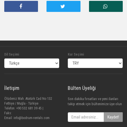
Dil Seçimi
Kur Seçimi
İletişim
Bülten Üyeliği
Ölüdeniz Mah. Atatürk Cad No 132
Son dakika fırsatları ve yeni ilanları
Fethiye / Muğla - Türkiye
takip etmek için bültenimize üye olun
Telefon: +90 532 681 39 45 |
Faks:
Kaydet!
Email:
info@bodrum-rentals.com