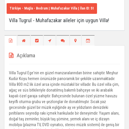
Türkiye - Muğla - Bodrum
| Muhafazakar Villa | İlan ID:
51
Villa Tugrul - Muhafazakar aileler için uygun Villa!
Açıklama
Villa Tugrul Ege'nin en güzel manzaralarından birine sahiptir. Meşhur
Kudür Koyu hemen önünüzde panoramik bir şekilde uzanmaktadır.
Villa 800 m2 lik özel arsa içinde müstakil bir villadır. Bu özel villa çim,
ağaç ve süs bitkileriyle donatılmış bakımlı bahçeye ve iki arabalık
kapalı özel garaja sahiptir. Bahçesinde bulunan özel yüzme havuzu
keyifli oturma grubu ve şezlonglar ile donatılmıştır. Sıcak yaz
gecesinde güzel bir müzik eşliğinde ay ve yıldızların denizdeki
pırıltılarını seyredip rakı içmek harikulade bir deneyimdir. Yaşam alanı,
doğal taş zeminler, büyük taş şömine, yemek alanı ve iç dizayn
mobilya (plazma TV, DVD oynatıcı, stereo müzik sistemi) ile geniş bir