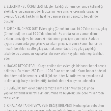
2. ELEKTRİK - SU ÜCRETLERİ: Müşteri kaldığı dönem içerisinde kullandığı
elektrik ve su parasını öder. Müşterinin eve giriş ve çıkışında sayaçlar
okunur. Aradaki fark birim fiyat ile çarpılıp alınan depozito bedelinden
düşülür.
3. CHECK-IN, CHECK-OUT: Evlere giriş (Check-in) saat 16:00’dan sonra, çıkış
(Check-out) ise saat
10:00’da olmalıdır. Bu arada kalan zaman dilimi
evlerin temizliği ve bir sonraki müşterinin girişi için ayrılmıştır. Sadece
uygun durumlarda geç çıkış veya erken girişe izin verilir.Bunun haricinde
misafir belirtilen saatte çıkış yapmak zorundadır. Geç çıkış yapıldığı
takdirde bu durumdan kaynaklanabilecek olan kayıpları ödemeyi taahhüt
eder.
4. HASAR DEPOZİTOSU: Kiraya verilen tüm evler için bir hasar bedeli tespit
edilmiştir. Bu rakam 250 Euro - 1000 Euro arasındadır. Kiracı hasar bedelini
kira ödemesi ile beraber Yetkili Şirkete öder. Misafir evden ayrılırken evi
teslim aldığı haliyle teslim ettiği taktirde depozito aynen iade edilir.
5. TEMİZLİK: Tüm evler girişte temiz teslim edilir. Müşteri çıkışında
yapılacak temizlik ücreti evin durumuna ve büyüklüğüne göre misafirden
tahsil edilir.
6. KİRALAMA TARİHİ VEYA EVİN DEĞİŞTİRİLMESİ: Herhangi bir sebepten
dolayı evin veya rezervasyon tarihinin değiştirilmesi için firmadan onay