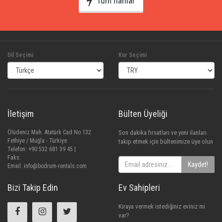
Tüm İlanlar
Dil Seçimi
Kur Seçimi
İletişim
Bülten Üyeliği
Ölüdeniz Mah. Atatürk Cad No 132
Son dakika fırsatları ve yeni ilanları
Fethiye / Muğla - Türkiye
takip etmek için bültenimize üye olun
Telefon: +90 532 681 39 45 |
Faks:
Kaydet!
Email:
info@bodrum-rentals.com
Bizi Takip Edin
Ev Sahipleri
Kiraya vermek istediğiniz eviniz mi
var?