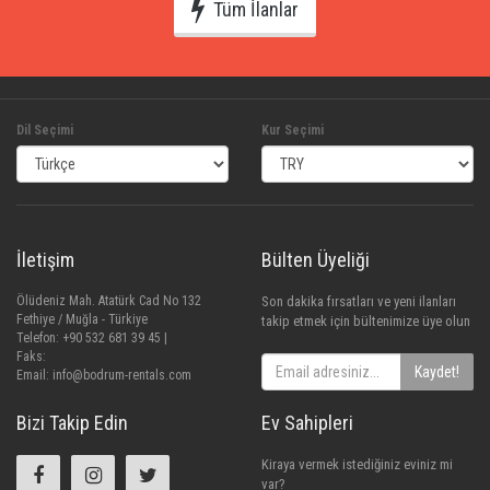
Tüm İlanlar
Dil Seçimi
Kur Seçimi
İletişim
Bülten Üyeliği
Ölüdeniz Mah. Atatürk Cad No 132
Son dakika fırsatları ve yeni ilanları
Fethiye / Muğla - Türkiye
takip etmek için bültenimize üye olun
Telefon: +90 532 681 39 45 |
Faks:
Kaydet!
Email:
info@bodrum-rentals.com
Bizi Takip Edin
Ev Sahipleri
Kiraya vermek istediğiniz eviniz mi
var?