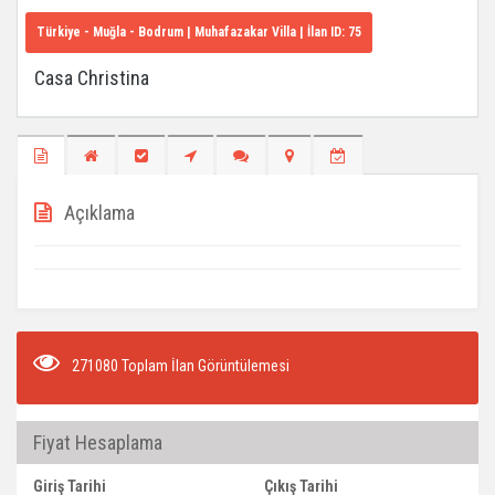
Türkiye - Muğla - Bodrum
| Muhafazakar Villa | İlan ID:
75
Casa Christina
Açıklama
271080 Toplam İlan Görüntülemesi
Fiyat Hesaplama
Giriş Tarihi
Çıkış Tarihi