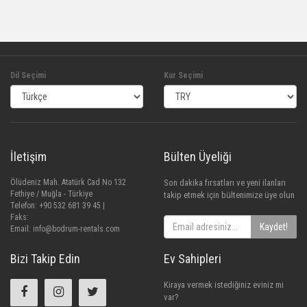
Dil Seçimi
Kur Seçimi
İletişim
Bülten Üyeliği
Ölüdeniz Mah. Atatürk Cad No 132
Son dakika fırsatları ve yeni ilanları
Fethiye / Muğla - Türkiye
takip etmek için bültenimize üye olun
Telefon: +90 532 681 39 45 |
Faks:
Kaydet!
Email:
info@bodrum-rentals.com
Bizi Takip Edin
Ev Sahipleri
Kiraya vermek istediğiniz eviniz mi
var?