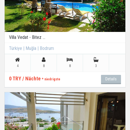
Villa Vedat - Bitez ...
Türkiye | Muğla | Bodrum
4
8
8
3
0 TRY / Nächte
Details
* niedrigste