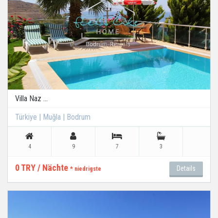
Villa Naz ...
Türkiye | Muğla | Bodrum
4
9
7
3
0 TRY / Nächte
Details
* niedrigste