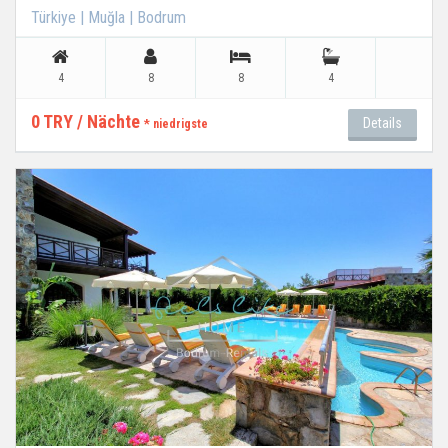
Türkiye | Muğla | Bodrum
4
8
8
4
0 TRY / Nächte
Details
* niedrigste