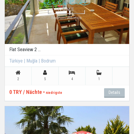
Flat Seaview 2 ...
Türkiye | Muğla | Bodrum
2
5
4
1
0 TRY / Nächte
Details
* niedrigste