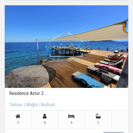
Residence Astor 2 ...
Türkiye | Muğla | Bodrum
3
6
6
2