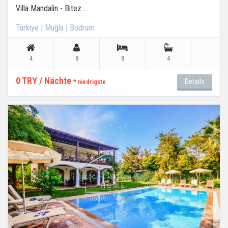
Villa Mandalin - Bitez ...
Türkiye | Muğla | Bodrum
4
8
8
4
0 TRY / Nächte
Details
* niedrigste