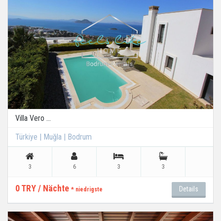
Villa Vero ...
Türkiye | Muğla | Bodrum
3
6
3
3
0 TRY / Nächte
Details
* niedrigste