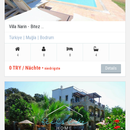
Villa Narin - Bitez ...
Türkiye | Muğla | Bodrum
4
8
8
4
0 TRY / Nächte
Details
* niedrigste