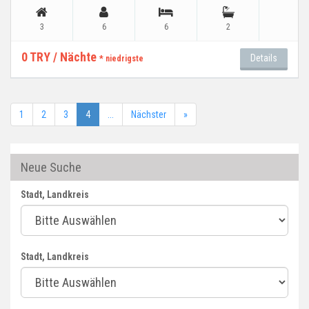
3
6
6
2
0 TRY / Nächte
Details
* niedrigste
1
2
3
4
...
Nächster
»
Neue Suche
Stadt, Landkreis
Stadt, Landkreis