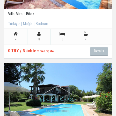
Villa Mira - Bitez ...
Türkiye | Muğla | Bodrum
4
8
8
4
0 TRY / Nächte
Details
* niedrigste