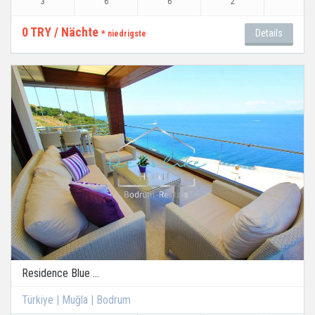
3
6
6
2
0 TRY / Nächte
Details
* niedrigste
Residence Blue ...
Türkiye | Muğla | Bodrum