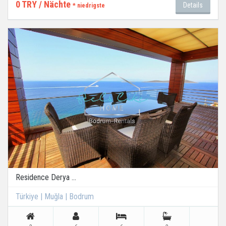
0 TRY / Nächte
Details
* niedrigste
Residence Derya ...
Türkiye | Muğla | Bodrum