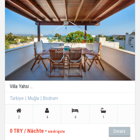
Villa Yahsi ...
Türkiye | Muğla | Bodrum
2
4
4
1
0 TRY / Nächte
Details
* niedrigste