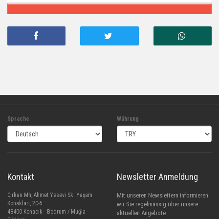
Sprache
Währung
Kontakt
Newsletter Anmeldung
Çırkan Mh, Ahmet Yesevi Sk. Yaşam
Mit unseren Newslettern informieren
Konakları, 2C-5
wir Sie regelmässig über unsere
48400 Konacık - Bodrum / Muğla -
aktuellen Angebote