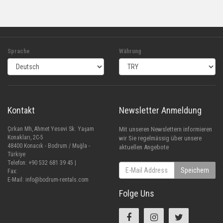
Sprache
Währung
Kontakt
Newsletter Anmeldung
Çırkan Mh, Ahmet Yesevi Sk. Yaşam
Mit unseren Newslettern informieren
Konakları, 2C-5
wir Sie regelmässig über unsere
48400 Konacık - Bodrum / Muğla -
aktuellen Angebote
Türkiye
Telefon: +90 532 681 39 45 |
Speichern
Fax:
E-Mail:
info@bodrum-rentals.com
Folge Uns