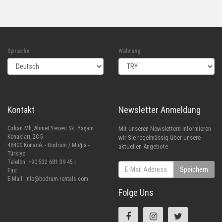
Sprache
Währung
Kontakt
Newsletter Anmeldung
Çırkan Mh, Ahmet Yesevi Sk. Yaşam
Mit unseren Newslettern informieren
Konakları, 2C-5
wir Sie regelmässig über unsere
48400 Konacık - Bodrum / Muğla -
aktuellen Angebote
Türkiye
Telefon: +90 532 681 39 45 |
Speichern
Fax:
E-Mail:
info@bodrum-rentals.com
Folge Uns