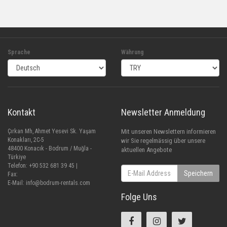
Sprache
Währung
Kontakt
Newsletter Anmeldung
Çırkan Mh, Ahmet Yesevi Sk. Yaşam
Mit unseren Newslettern informieren
Konakları, 2C-5
wir Sie regelmässig über unsere
48400 Konacık - Bodrum / Muğla -
aktuellen Angebote
Türkiye
Telefon: +90 532 681 39 45 |
Speichern
Fax:
E-Mail:
info@bodrum-rentals.com
Folge Uns